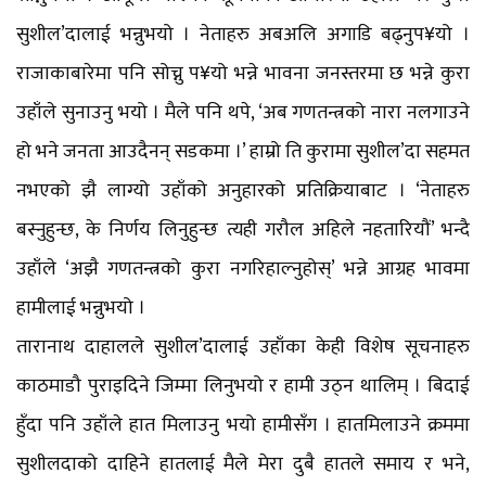
सुशील’दालाई भन्नुभयो । नेताहरु अबअलि अगाडि बढ्नुप¥यो ।
राजाकाबारेमा पनि सोच्नु प¥यो भन्ने भावना जनस्तरमा छ भन्ने कुरा
उहाँले सुनाउनु भयो । मैले पनि थपे, ‘अब गणतन्त्रको नारा नलगाउने
हो भने जनता आउदैनन् सडकमा ।’ हाम्रो ति कुरामा सुशील’दा सहमत
नभएको झै लाग्यो उहाँको अनुहारको प्रतिक्रियाबाट । ‘नेताहरु
बस्नुहुन्छ, के निर्णय लिनुहुन्छ त्यही गरौल अहिले नहतारियौं’ भन्दै
उहाँले ‘अझै गणतन्त्रको कुरा नगरिहाल्नुहोस्’ भन्ने आग्रह भावमा
हामीलाई भन्नुभयो ।
तारानाथ दाहालले सुशील’दालाई उहाँका केही विशेष सूचनाहरु
काठमाडौ पुराइदिने जिम्मा लिनुभयो र हामी उठ्न थालिम् । बिदाई
हुँदा पनि उहाँले हात मिलाउनु भयो हामीसँग । हातमिलाउने क्रममा
सुशीलदाको दाहिने हातलाई मैले मेरा दुबै हातले समाय र भने,