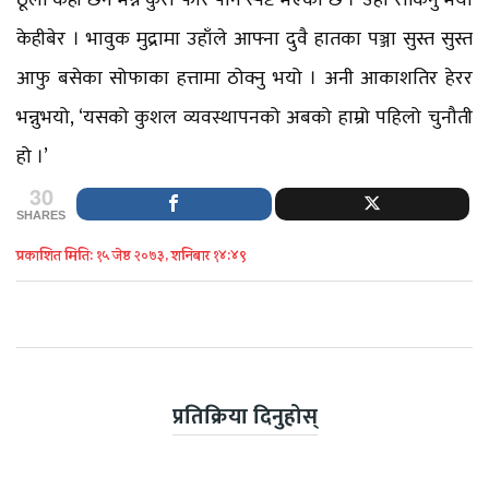
ठूलो केही छैन भन्ने कुरा फेरि पनि स्पष्ट भएको छ ।’ उहाँ रोकिनु भयो
केहीबेर । भावुक मुद्रामा उहाँले आफ्ना दुवै हातका पञ्जा सुस्त सुस्त
आफु बसेका सोफाका हत्तामा ठोक्नु भयो । अनी आकाशतिर हेरर
भन्नुभयो, ‘यसको कुशल व्यवस्थापनको अबको हाम्रो पहिलो चुनौती
हो ।’
30
SHARES
प्रकाशित मिति: १५ जेष्ठ २०७३, शनिबार १४:४९
प्रतिक्रिया दिनुहोस्