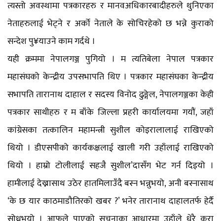
त्यस्तो अवस्थामा पत्रकारहरु र मानवअधिकारबादीहरुले थुनिएका
नेताहरुलाई भेट्ने र अर्को नेताले के सोचिरहेको छ भन्ने कुराको
सन्देश पु¥याउने काम गर्दथे ।
यही क्रममा नेपालगञ्ज पुगियो । म त्यतिबेला नेपाल पत्रकार
महासंघको केन्द्रीय उपसभापति थिए । पत्रकार महासंघका केन्द्रीय
सभापति तारानाथ दाहाल र सदस्य विनोद ढुङ्गेल, नेपालगञ्जका केही
पत्रकार साथीहरु र म बाँके जिल्ला प्रहरी कार्यालयमा गयौं, जहाँ
कांग्रेसका तत्कालिन महामन्त्री सुशील कोइरालालाई राखिएको
थियो । डीएसपीको कार्यकक्षलाई खाली गरी उहाँलाई राखिएको
थियो । हाम्रो टोलीलाई सहजै सुशील’दासँग भेट गर्न दिइयो ।
हामीलाई देख्नासाथ उठेर हातमिलाउँदै बस्न भन्नुभयो, अनी बस्नासाथ
‘के छ यार काठमाडौतिरको खबर ?’ भनेर तारानाथ दाहालतर्फ हेर्दै
सोध्नुभयो । आफूले पाएको सूचनाका आधारमा उहाँले धेरै कुरा