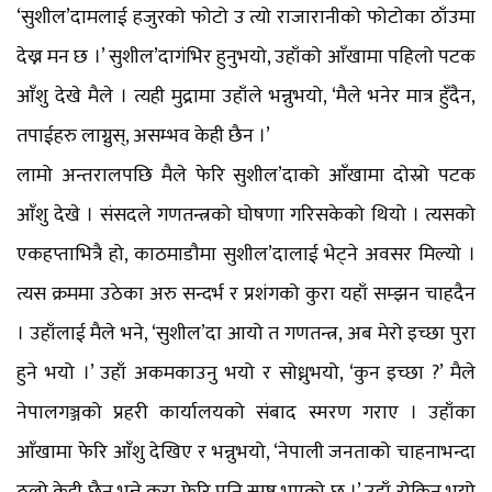
‘सुशील’दामलाई हजुरको फोटो उ त्यो राजारानीको फोटोका ठाँउमा
देख्न मन छ ।’ सुशील’दागंभिर हुनुभयो, उहाँको आँखामा पहिलो पटक
आँशु देखे मैले । त्यही मुद्रामा उहाँले भन्नुभयो, ‘मैले भनेर मात्र हुँदैन,
तपाईहरु लाग्नुस्, असम्भव केही छैन ।’
लामो अन्तरालपछि मैले फेरि सुशील’दाको आँखामा दोस्रो पटक
आँशु देखे । संसदले गणतन्त्रको घोषणा गरिसकेको थियो । त्यसको
एकहप्ताभित्रै हो, काठमाडौमा सुशील’दालाई भेट्ने अवसर मिल्यो ।
त्यस क्रममा उठेका अरु सन्दर्भ र प्रशंगको कुरा यहाँ सम्झन चाहदैन
। उहाँलाई मैले भने, ‘सुशील’दा आयो त गणतन्त्र, अब मेरो इच्छा पुरा
हुने भयो ।’ उहाँ अकमकाउनु भयो र सोध्नुभयो, ‘कुन इच्छा ?’ मैले
नेपालगञ्जको प्रहरी कार्यालयको संबाद स्मरण गराए । उहाँका
आँखामा फेरि आँशु देखिए र भन्नुभयो, ‘नेपाली जनताको चाहनाभन्दा