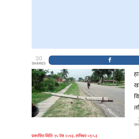
30
SHARES
हा
खण
वि
तस
SH
प्रकाशित मिति: १५ जेष्ठ २०७३, शनिबार ०९:५३