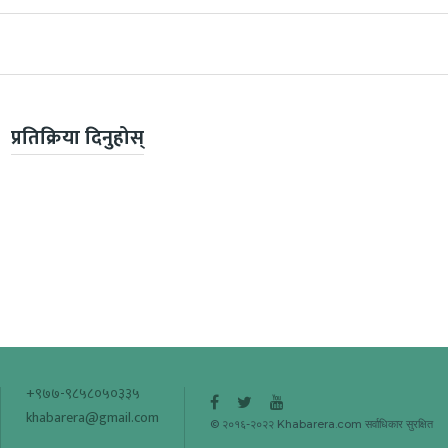
प्रतिक्रिया दिनुहोस्
+९७७-९८५८०५०३३५
khabarera@gmail.com
© २०१६-२०२२ Khabarera.com सर्वाधिकार सुरक्षित