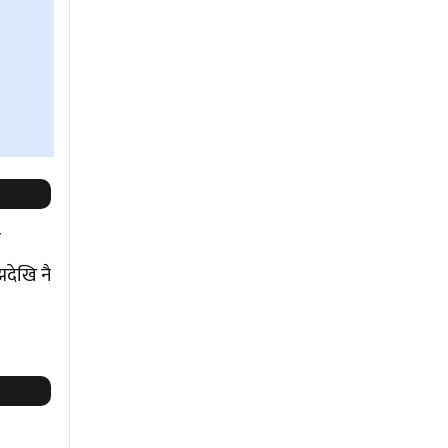
क
झदेखि नै