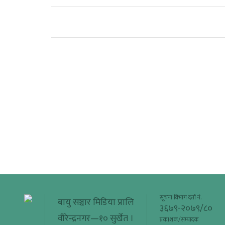
सूचना विभाग दर्ता नं.
बायु सञ्चार मिडिया प्रालि
३६७९-२०७९/८०
वीरेन्द्रनगर—१० सुर्खेत ।
प्रकाशक/सम्पादक