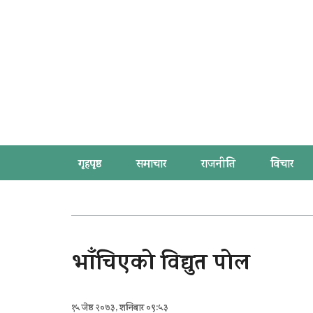
गृहपृष्ठ
समाचार
राजनीति
विचार
भाँचिएको विद्युत पोल
१५ जेष्ठ २०७३, शनिबार ०९:५३