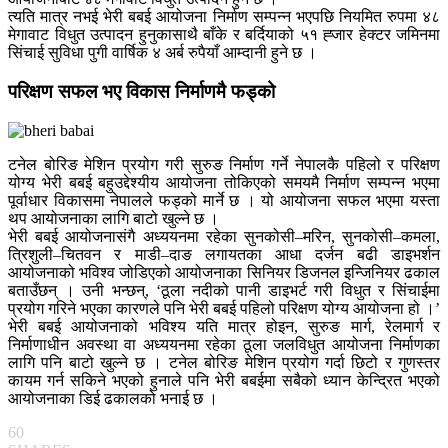
त्यति मात्र नभई भेरी बबई आयोजना निर्माण सम्पन्न भएपछि नियमित रुपमा ४८
मेगावाट विधुत उत्पादन हुनुकासाथै बाँके र बर्दियाको ५१ ह्जार हेक्टर जमिनमा
सिंचाई सुविधा पुगी वार्षिक ४ अर्ब रुपैयाँ आम्दानी हुने छ ।
परिक्षण सफल भए विकास निर्माणमै फड्को
टनेल बोरिङ मेशिन प्रयोग गरी सुरुङ निर्माण गर्ने नेपालकै पहिलो र परिक्षण
योग्य भेरी बबई बहुउद्देश्यीय आयोजना तोकिएको समयमै निर्माण सम्पन्न भएमा
पूर्वाधार विकासमा नेपालले फड्को मार्ने छ । यो आयोजना सफल भएमा यस्ता
थप आयोजनाका लागि बाटो खुल्ने छ ।
भेरी बबई आयोजनासंगै अध्ययनमा रहेका सुनकोसी–मरिन, सुनकोसी–कमला,
त्रिशुली–चितवन र माडी–दाङ लगायतका आधा दर्जन बढी डाइभर्शन
आयोजनाको भविश्व जोडिएको आयोजनाका सिनियर डिजनल इन्जिनियर ढकाल
बताउँछन् । उनी भन्छन्, ‘ठूला नदीको पानी डाइभर्ट गरी विधुत र सिंचाईमा
प्रयोग गरिने भएका कारणले पनि भेरी बबई पहिलो परिक्षण योग्य आयोजना हो ।’
भेरी बबई आयोजनाको भविश्य यति मात्र होइन, सुरुङ मार्ग, रेलमार्ग र
निर्माणाधीन अवस्था वा अध्ययनमा रहेका ठूला जलविधुत आयोजना निर्माणका
लागि पनि बाटो खुल्ने छ । टनेल बोरिङ मेशिन प्रयोग गर्दा छिटो र गुणस्तर
कायम गर्न सकिने भएको हुनाले पनि भेरी बबईमा सबैको ध्यान केन्द्रित भएको
आयोजनाका डिई ढकालको भनाई छ ।
60