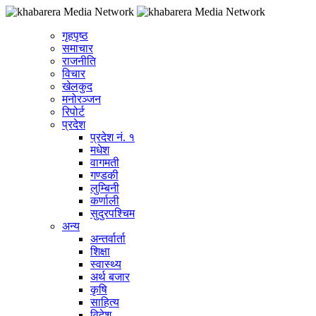
गृहपृष्ठ
समाचार
राजनीति
विचार
खेलकुद
मनोरञ्जन
रिपोर्ट
प्रदेश
प्रदेश नं. १
मधेश
वागमती
गण्डकी
लुम्बिनी
कर्णाली
सुदुरपश्चिम
अन्य
अन्तर्वार्ता
शिक्षा
स्वास्थ्य
अर्थ बजार
कृषि
साहित्य
विदेश