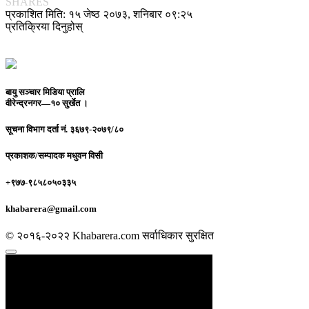
SHARES
प्रकाशित मिति: १५ जेष्ठ २०७३, शनिबार ०९:२५
प्रतिक्रिया दिनुहोस्
बायु सञ्चार मिडिया प्रालि
वीरेन्द्रनगर—१० सुर्खेत ।
सूचना विभाग दर्ता नं.
३६७९-२०७९/८०
प्रकाशक/सम्पादक
मधुवन विसी
+९७७-९८५८०५०३३५
khabarera@gmail.com
© २०१६-२०२२ Khabarera.com सर्वाधिकार सुरक्षित