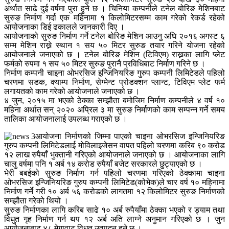
अर्थात साढे दुई वर्षमा पुरा हुने छ । चिनिया कम्पनीले टनेल बोरिङ मेशिनबाट
सुरुङ निर्माण गर्दा एक महिनामा १ किलोमिटरसम्म काम गरेको रेकर्ड रहेको
आयोजनाका डिई ढकालले जानकारी दिए ।
आयोजनाको सुरुङ निर्माण गर्ने टनेल बोरिङ मेशिन आउनु अघि २०१६ अगस्ट ६
सम्म मेशिन राख्ने स्थान १ सय ५० मिटर सुरुङ तयार गरिने योजना रहेको
आयोजनाले जनाएको छ । टनेल बोरिङ मेशिन (टिविएम) राख्नका लागि प्लेट
फर्मको रुपमा १ सय ५० मिटर सुरुङ पुरानै प्रविधिबाट निर्माण गरिने छ ।
निर्माण कम्पनी चाइना ओभरसिज इन्जिनियरिङ गुरुप कम्पनी लिमिटेडले पहिलो
चरणमा सडक, क्याम्प निर्माण, सेग्मेन्ट प्रोडक्शन प्लान्ट, टिविएम प्लेट फर्म
लगायतको काम गरेको आयोजनाले जनाएको छ ।
४ जुन, २०१५ मा भएको ठेक्का सम्झौता बमोजिम निर्माण कम्पनीले ४ वर्ष १०
महिना अर्थात सन् २०२० अप्रिल ३ मा सुरुङ निर्माणको काम सम्पन्न गर्ने समय
तालिका आयोजनालाई उपलब्ध गराएको छ ।
आयोजना निर्माणको जिम्मा पाएको चाइना ओभरसिज इन्जिनियरिङ
गुरुप कम्पनी लिमिटेडलाई मोविलाइजेसन वापत पहिलो चरणमा करिब ९० करोड
१२ लाख रुपैयाँ भुक्तानी गरिएको आयोजनाले जनाएको छ । आयोजनाका लागि
चालु वर्षमा पनि १ अर्ब १४ करोड रुपैयाँ बजेट सरकारले छुट्याएको छ ।
भेरी बबईको सुरुङ निर्माण गर्न पहिलो चरणमा गरिएको ठेक्कामा चाइना
ओभरसिज इन्जिनियरिङ गुरुप कम्पनी लिमिटेड(कोभेक)ले चार वर्ष १० महिनामा
निर्माण गर्ने गरी १० अर्ब ५६ करोडको लागतमा १२ किलोमिटर सुरुङ निर्माणको
सम्झौता गरेको थियो ।
सुरुङ निर्माणका लागि करिब साढे १० अर्ब रुपैयाँमा ठेक्का भएको र ड्याम तथा
विधुत गृह निर्माण गर्न थप १२ अर्ब अति लाग्ने अनुमान गरिएको छ । जुन
आयोजनाबाट ४८ मेगावाट विधुत उत्पादन हुने छ ।