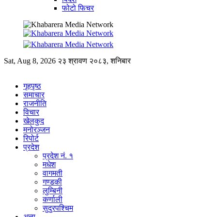
फोटो फिचर
Sat, Aug 8, 2026
२३ श्रावण २०८३, शनिबार
गृहपृष्ठ
समाचार
राजनीति
विचार
खेलकुद
मनोरञ्जन
रिपोर्ट
प्रदेश
प्रदेश नं. १
मधेश
वागमती
गण्डकी
लुम्बिनी
कर्णाली
सुदुरपश्चिम
अन्य