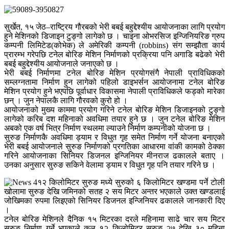
सुर्खेत, १५ जेठ–राष्ट्रिय गौरबको भेरी बबई बहुद्देश्यीय आयोजनाका लागि प्रयोग
हुने मेशिनको डिजाइन टुङ्गो लागेको छ । चाइना ओभरसिज इन्जिनियरिङ ग्रुप
कम्पनी लिमिटेड(कोभेक) ले अमेरिकी कम्पनी (robbins) संग सम्झौता कार्य
प्रारम्भ गरेपछि टनेल बोरिङ मेशिन निर्माणको प्रक्रिया पनि अगाडि बढेको भेरी
बबई बहुद्देश्यीय आयोजनाले जनाएको छ ।
भेरी बबई निर्माणमा टनेल बोरिङ मेशिन प्रयोगसंगै नेपाली प्राविधिकको
सम्लग्नतामा निर्माण हुन लागेको पहिलो डाइभर्सन आयोजनामा टनेल बोरिङ
मेशिन प्रयोग हुने भएपछि पूर्वाधार विकासमा नेपाली प्राविधिकले फड्को मारेका
छन् । जुन नेपालकै लागि गौरवको कुरो हो ।
आयोजनाको मुख्य काममा प्रयोग गरिने टनेल बोरिङ मेशिन डिजाइनको टुङ्गो
लागेको करिब दश महिनाको अवधिमा तयार हुने छ । जुन टनेल बोरिङ मेशिन
अबको एक वर्ष भित्र निर्माण स्थलमा ल्याउने निर्माण कम्पनीको योजना छ ।
सुरुङ निर्माणकै अवधिमा ड्याम र विधुत गृह समेत निर्माण गर्ने योजना बनाएको
भेरी बबई आयोजनाले सुरुङ निर्माणको प्रगतिका आधारमा वांकी कामको ठेक्का
गरिने आयोजनाका सिनियर डिजनल इन्जिनियर मीनराज ढकालले बताए ।
उनका अनुसार सुरुङ सकिने वेलामा ड्याम र विधुत गृह पनि तयार गरिने छ ।
१२ किलोमिटर सुरुङ मध्ये सुरुको ६ किलोमिटर खण्डमा पर्ने टोली
खोलामा सुरुङ देखि जमिनको सतह २ सय मिटर अन्तर भएकाले उक्त खण्डलाई
जोखिमका रुपमा लिइएको सिनियर डिजनल इन्जिनियर ढकालले जानकारी दिए
।
टनेल बोरिङ मेशिनले दैनिक १५ मिटरका दरले महिनामा साढे चार सय मिटर
सुरुङ निर्माण गर्ने भएकाले कुल १२ किलोमिटर सुरुङ २७ देखि ३० महिना