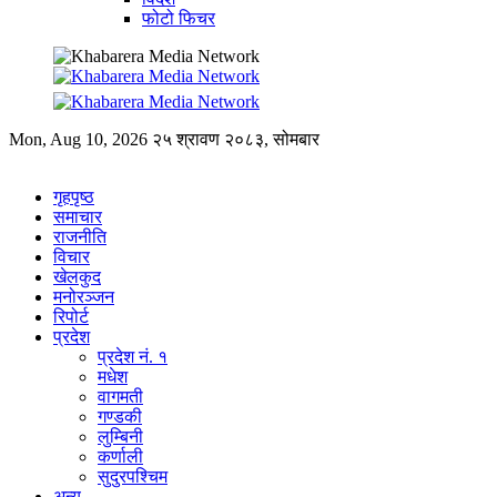
फोटो फिचर
Mon, Aug 10, 2026
२५ श्रावण २०८३, सोमबार
गृहपृष्ठ
समाचार
राजनीति
विचार
खेलकुद
मनोरञ्जन
रिपोर्ट
प्रदेश
प्रदेश नं. १
मधेश
वागमती
गण्डकी
लुम्बिनी
कर्णाली
सुदुरपश्चिम
अन्य