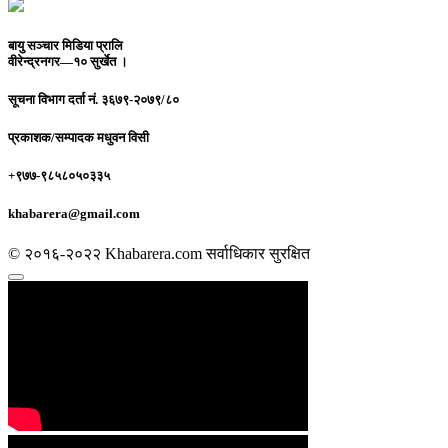
बायु सञ्चार मिडिया प्रालि
वीरेन्द्रनगर—१० सुर्खेत ।
सूचना विभाग दर्ता नं.
३६७९-२०७९/८०
प्रकाशक/सम्पादक
मधुवन विसी
+९७७-९८५८०५०३३५
khabarera@gmail.com
© २०१६-२०२२ Khabarera.com सर्वाधिकार सुरक्षित