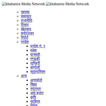
गृहपृष्ठ
समाचार
राजनीति
विचार
खेलकुद
मनोरञ्जन
रिपोर्ट
प्रदेश
प्रदेश नं. १
मधेश
वागमती
गण्डकी
लुम्बिनी
कर्णाली
सुदुरपश्चिम
अन्य
अन्तर्वार्ता
शिक्षा
स्वास्थ्य
अर्थ बजार
कृषि
साहित्य
विदेश