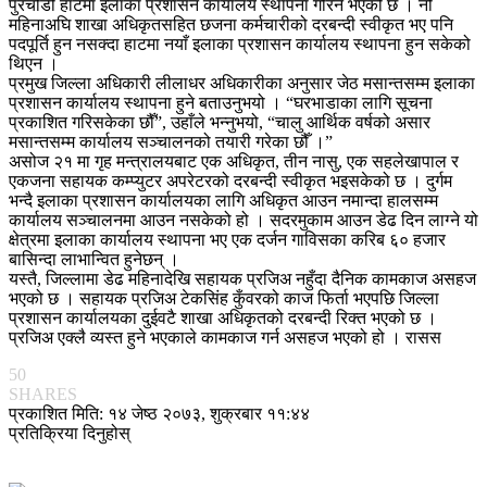
पुरचौडी हाटमा इलाका प्रशासन कार्यालय स्थापना गरिने भएको छ । नौ
महिनाअघि शाखा अधिकृतसहित छजना कर्मचारीको दरबन्दी स्वीकृत भए पनि
पदपूर्ति हुन नसक्दा हाटमा नयाँ इलाका प्रशासन कार्यालय स्थापना हुन सकेको
थिएन ।
प्रमुख जिल्ला अधिकारी लीलाधर अधिकारीका अनुसार जेठ मसान्तसम्म इलाका
प्रशासन कार्यालय स्थापना हुने बताउनुभयो । “घरभाडाका लागि सूचना
प्रकाशित गरिसकेका छौँ”, उहाँले भन्नुभयो, “चालु आर्थिक वर्षको असार
मसान्तसम्म कार्यालय सञ्चालनको तयारी गरेका छौँ ।”
असोज २१ मा गृह मन्त्रालयबाट एक अधिकृत, तीन नासु, एक सहलेखापाल र
एकजना सहायक कम्प्युटर अपरेटरको दरबन्दी स्वीकृत भइसकेको छ । दुर्गम
भन्दै इलाका प्रशासन कार्यालयका लागि अधिकृत आउन नमान्दा हालसम्म
कार्यालय सञ्चालनमा आउन नसकेको हो । सदरमुकाम आउन डेढ दिन लाग्ने यो
क्षेत्रमा इलाका कार्यालय स्थापना भए एक दर्जन गाविसका करिब ६० हजार
बासिन्दा लाभान्वित हुनेछन् ।
यस्तै, जिल्लामा डेढ महिनादेखि सहायक प्रजिअ नहुँदा दैनिक कामकाज असहज
भएको छ । सहायक प्रजिअ टेकसिंह कुँवरको काज फिर्ता भएपछि जिल्ला
प्रशासन कार्यालयका दुईवटै शाखा अधिकृतको दरबन्दी रिक्त भएको छ ।
प्रजिअ एक्लै व्यस्त हुने भएकाले कामकाज गर्न असहज भएको हो । रासस
50
SHARES
प्रकाशित मिति: १४ जेष्ठ २०७३, शुक्रबार ११:४४
प्रतिक्रिया दिनुहोस्