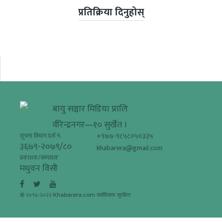
प्रतिक्रिया दिनुहोस्
बायु सञ्चार मिडिया प्रालि
वीरेन्द्रनगर—१० सुर्खेत ।
+९७७-९८५८०५०३३५
सूचना विभाग दर्ता नं.
३६७९-२०७९/८०
khabarera@gmail.com
प्रकाशक/सम्पादक
मधुवन विसी
© २०१६-२०२२ Khabarera.com सर्वाधिकार सुरक्षित