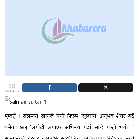
50
SHARES
मुम्बई । सलमान खानले नयाँ फिल्म ‘सुल्तान’ अनुभव शेयर गर्दै
भनेका छन् ‘लगौंटी लगाएर अभिनय गर्दा सार्‍है गार्‍हो भयो ।’
सुल्तानको टे्रलर लञ्चपछि आयोजित कार्यक्रममा निर्देशक अली