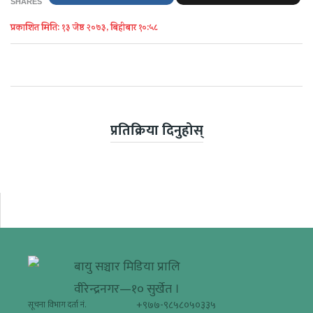
SHARES
प्रकाशित मिति: १३ जेष्ठ २०७३, बिहीबार १०:५८
प्रतिक्रिया दिनुहोस्
बायु सञ्चार मिडिया प्रालि
वीरेन्द्रनगर—१० सुर्खेत ।
+९७७-९८५८०५०३३५
सूचना विभाग दर्ता नं.