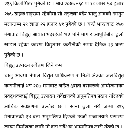
२१६ किलोमिटर पुगेको छ । आव २०६७÷६८ मा १८ लाख ५४ हजार
२७५ ग्राहक सङ्ख्या रहेकोमा सो सङ्ख्या बढेर चालु आवको फागुन
मसान्तम्म २९ लाख २२ हजार ४१ पुगेको छ । यस्तै भारतबाट २५०
मेगावाट विद्युत् आयात भइरहेको भए पनि माग र आपूर्तिबीच ठूलो
खाडल रहेका कारण विद्युत्भार कटौतीको समय दैनिक १३ घन्टा
पुगेको छ ।
विद्युत् उत्पादन सर्वेक्षण लिने कम
चालु आवमा नेपाल विद्युत् प्राधिकरण र निजी क्षेत्रका जलविद्युत्
कम्पनीलाई थप २६७ मगावाट जडित क्षमता बराबरको आयोजनाका
प्रवद्र्धकलाई विद्युत् उत्पादन सर्वेक्षणको अनुमतिपत्र प्रदान गरिएको
आर्थिक सर्वेक्षणमा उल्लेख छ । साना ठूला गरी जम्मा ३१६
मेगावाटको १४ वटा अनुमतिपत्र दिएको ऊर्जा मन्त्रालयले प्रसारण
लाइन निर्माणका लागि नौ वटा सर्वेक्षण अनुमतिपत्र जारी गरेको छ ।