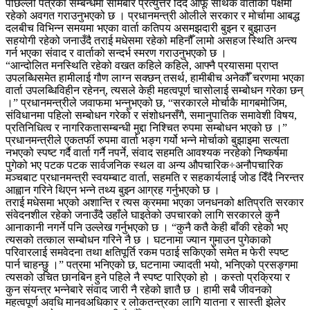
पछिल्लो पत्रका सम्बन्धमा सोमबार प्रत्युत्तर दिँदै आफू सार्थक वार्ताको पक्षमा
रहेको अवगत गराउनुभएको छ । प्रधानमन्त्री ओलीले सरकार र मोर्चामा आबद्ध
दलबीच विभिन्न समयमा भएका वार्ता कतिपय असमझदारी बुझ्न र बुझाउन
सहयोगी रहेको जनाउँदै तराई मधेसमा रहेको महिनौँ लामो असहज स्थिति अन्त्य
गर्न भएका संवाद र वार्ताको सन्दर्भ स्मरण गराउनुभएको छ ।
“आन्दोलित मनस्थिति रहेको वखत कहिले कहिले, आफ्नै प्रयासमा प्राप्त
उपलब्धिसमेत हामीलाई गौण लाग्न सक्छन् तसर्थ, हामीबीच अनेकौँ चरणमा भएका
वार्ता उपलब्धिविहीन रहेनन्, त्यसले केही महत्वपूर्ण चासोलाई सम्बोधन गरेका छन्
।” प्रधानमन्त्रीले जवाफमा भन्नुभएको छ, “सरकारले मोर्चाकै मागबमोजिम,
संविधानमा पहिलो सम्बोधन गरेको र संशोधनसँगै, समानुपातिक समावेशी विषय,
प्रतिनिधित्व र नागरिकतासम्बन्धी मुद्दा निश्चित रुपमा सम्बोधन भएको छ ।”
प्रधानमन्त्रीले एकतर्फी रुपमा वार्ता भङ्ग गर्यो भन्ने मोर्चाको बुझाइमा सत्यता
नभएको स्पष्ट गर्दै वार्ता गर्नै नपर्ने, संवाद सहमति आवश्यक नरहेको निष्कर्षमा
पुगेको भए पटक पटक सार्वजनिक स्थल वा अन्य औपचारिक÷अनौपचारिक
मञ्चबाट प्रधानमन्त्री स्वयम्बाट वार्ता, सहमति र सहकार्यलाई जोड दिँदै निरन्तर
आह्वान गरिने थिएन भन्ने तथ्य बुझ्न आग्रह गर्नुभएको छ ।
तराई मधेसमा भएको अशान्ति र त्यस क्रममा भएका जनधनको क्षतिप्रति सरकार
संवेदनशील रहेको जनाउँदै उहाँले घाइतेको उपचारको लागि सरकारले कुनै
आनाकानी नगर्ने पनि उल्लेख गर्नुभएको छ । “कुनै कतै केही बाँकी रहेको भए
त्यसको तत्काल सम्बोधन गरिने नै छ । घटनामा ज्यान गुमाउन पुगेकाको
परिवारलाई समवेदना तथा क्षतिपूर्ति रकम पठाई सकिएको समेत म फेरी स्पष्ट
पार्न चाहन्छु ।” पत्रमा भनिएको छ, घटनामा ज्यादती भयो, भनिएको प्रसङ्गमा
त्यसको उचित छानबिन हुने पहिले नै स्पष्ट पारिएको हो । कस्तो प्रक्रिया र
कुन संयन्त्र भन्नेबारे संवाद जारी नै रहेको ज्ञातै छ । हामी सबै जीवनको
महत्वपूर्ण अवधि मानवअधिकार र लोकतन्त्रका लागि यातना र सास्ती झेलेर