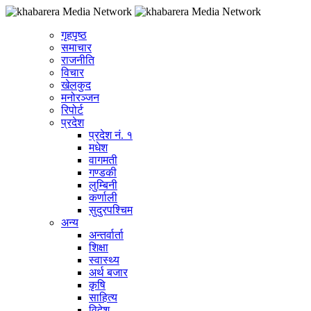
गृहपृष्ठ
समाचार
राजनीति
विचार
खेलकुद
मनोरञ्जन
रिपोर्ट
प्रदेश
प्रदेश नं. १
मधेश
वागमती
गण्डकी
लुम्बिनी
कर्णाली
सुदुरपश्चिम
अन्य
अन्तर्वार्ता
शिक्षा
स्वास्थ्य
अर्थ बजार
कृषि
साहित्य
विदेश