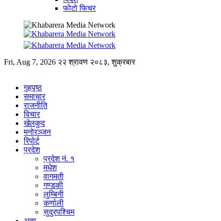
फोटो फिचर
Fri, Aug 7, 2026
२२ श्रावण २०८३, शुक्रबार
गृहपृष्ठ
समाचार
राजनीति
विचार
खेलकुद
मनोरञ्जन
रिपोर्ट
प्रदेश
प्रदेश नं. १
मधेश
वागमती
गण्डकी
लुम्बिनी
कर्णाली
सुदुरपश्चिम
अन्य