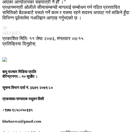
आएका आन्दोलनका सहयात्री नै हौँ ।”
प्रधानमन्त्री ओलीले सीमासम्बन्धी मागलाई सम्बोधन गर्न गठित प्रस्तावित
समितिको बैठकबाटै यसले गर्ने काम र यसमा रहने सदस्य थपघट गर्न सकिने हुँदा
विभिन्न पूर्वसर्तमा नअल्झिन आग्रह गर्नुभएको छ ।
30
SHARES
प्रकाशित मिति: ११ जेष्ठ २०७३, मंगलवार ०७:१५
प्रतिक्रिया दिनुहोस्
बायु सञ्चार मिडिया प्रालि
वीरेन्द्रनगर—१० सुर्खेत ।
सूचना विभाग दर्ता नं.
३६७९-२०७९/८०
प्रकाशक/सम्पादक
मधुवन विसी
+९७७-९८५८०५०३३५
khabarera@gmail.com