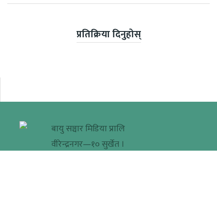
प्रतिक्रिया दिनुहोस्
बायु सञ्चार मिडिया प्रालि
वीरेन्द्रनगर—१० सुर्खेत ।
+९७७-९८५८०५०३३५
सूचना विभाग दर्ता नं.
३६७९-२०७९/८०
khabarera@gmail.com
प्रकाशक/सम्पादक
मधुवन विसी
© २०१६-२०२२ Khabarera.com सर्वाधिकार सुरक्षित