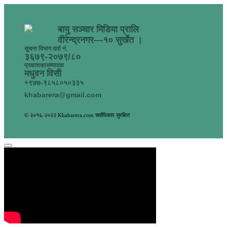
बायु सञ्चार मिडिया प्रालि
वीरेन्द्रनगर—१० सुर्खेत ।
सूचना विभाग दर्ता नं.
३६७९-२०७९/८०
प्रकाशक/सम्पादक
मधुवन विसी
+९७७-९८५८०५०३३५
khabarera@gmail.com
© २०१६-२०२२ Khabarera.com सर्वाधिकार सुरक्षित