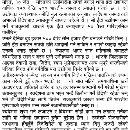
मोरङ, १० जेठ । मोरङको उर्लाबारीमा रहेको बगाले थापा इँटा उद्योगले
वार्षिक १५० देखि २०० भारतीय कामदार ल्याउने गरेको छ । सो
उद्योगका व्यवस्थापक मोति बुल रहमानका अनुसार स्वदेशमा कामदारको
अभावले विदेशबाट ल्याउनुपर्ने बाध्यता रहेको हो । सो इँटा उद्योगमा काम
गर्ने राजकुमारी थारुले एक इँटा बनाएबापत ५० पैसा पारिश्रमिक
पाउँछिन् ।
उनले दैनिक दुई हजार ५०० देखि तीन हजार इँटा बनाउने गरेकी छिन् ।
जति इँटा बनाउन सक्यो उति आम्दानी गर्न सकिने र राम्रो फाइदा रहेको
उनको भनाइ रहेको छ । नेपालमा आएर सात महिनाको कमाइले
वर्षभरिलाई खान र बस्न पुग्ने उनीहरूको भनाइ छ । थारुकै जिल्लाबाट
आएका देवासी राया, जितेन, श्याम भुलेयालगायत अन्य थुप्रै भारतीयको
परिवार विगत पाँच वर्षदेखि यस उद्योगमा निर्भर बनेको छ ।
उनीहरूमध्येका ज्येष्ठ सदस्य ५५ वर्षीय जितेन मुखिया पातरियाको रुपमा
काम गरेको दुई दशक भएको छ । यो सात महिने समयावधिमा खर्च
कटाएर एक व्यक्तिले करिब रु ६५ हजारसम्म आम्दानी गर्ने गरेको मुखिया
बताउनुहुन्छ । स्वदेशमा काम भएन भन्दै बिलौना गर्ने विदेशी रहेका छन्
भने ती विदेशिनेका लागि जितेन, राजकुमारी जस्ता अन्य धेरै भारतीय
प्रेरणाको स्रोत भन्न सक्ने स्थानीयवासीको भनाइ छ ।
स्वदेशमा श्रम गर्न लजाउने र विदेशमा सोही काम मन लगाएर गर्नेका
लागि यो गतिलो उदाहरण हुनेमा दुईमत छैन । स्वदेशमै रोजगारीको
सम्भावना हुँदाहुँदै विदेशिनेले यो कुरामा ध्यान दिनु जरुरी रहेको
उर्लाबारीका पारस पौडेलले बताउनुभयो । उहाँले भन्नुभयो “म पनि कुनै