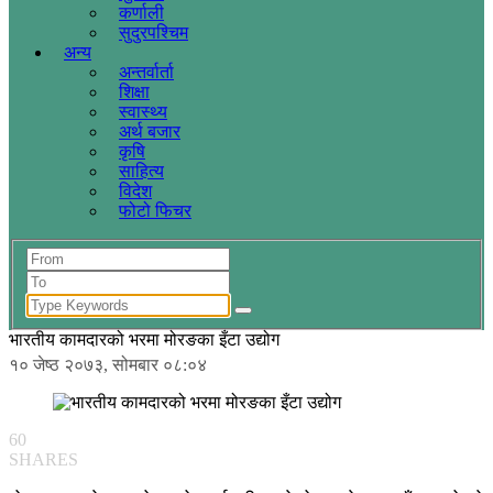
कर्णाली
सुदुरपश्चिम
अन्य
अन्तर्वार्ता
शिक्षा
स्वास्थ्य
अर्थ बजार
कृषि
साहित्य
विदेश
फोटो फिचर
भारतीय कामदारको भरमा मोरङका इँटा उद्योग
१० जेष्ठ २०७३, सोमबार ०८:०४
60
SHARES