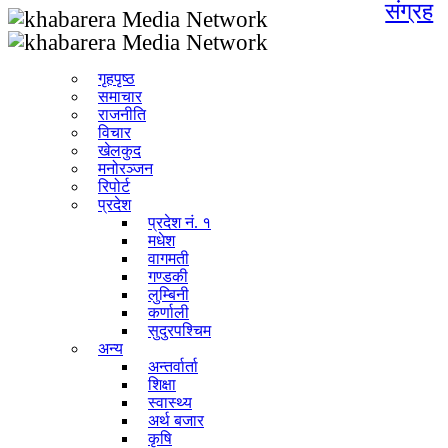
संग्रह
गृहपृष्ठ
समाचार
राजनीति
विचार
खेलकुद
मनोरञ्जन
रिपोर्ट
प्रदेश
प्रदेश नं. १
मधेश
वागमती
गण्डकी
लुम्बिनी
कर्णाली
सुदुरपश्चिम
अन्य
अन्तर्वार्ता
शिक्षा
स्वास्थ्य
अर्थ बजार
कृषि