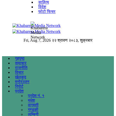
साहित्य
विदेश
फोटो फिचर
Fri, Aug 7, 2026
२२ श्रावण २०८३, शुक्रबार
गृहपृष्ठ
समाचार
राजनीति
विचार
खेलकुद
मनोरञ्जन
रिपोर्ट
प्रदेश
प्रदेश नं. १
मधेश
वागमती
गण्डकी
लुम्बिनी