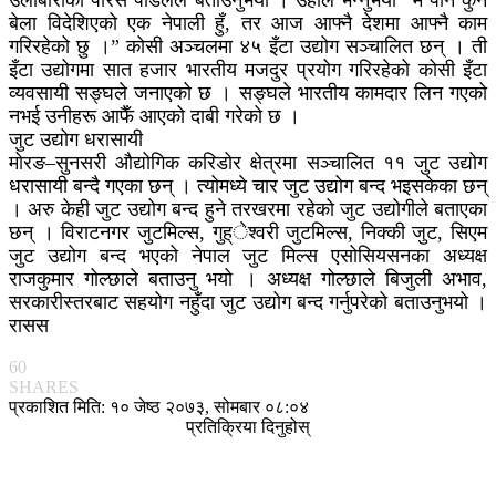
बेला विदेशिएको एक नेपाली हुँ, तर आज आफ्नै देशमा आफ्नै काम
गरिरहेको छु ।” कोसी अञ्चलमा ४५ इँटा उद्योग सञ्चालित छन् । ती
इँटा उद्योगमा सात हजार भारतीय मजदुर प्रयोग गरिरहेको कोसी इँटा
व्यवसायी सङ्घले जनाएको छ । सङ्घले भारतीय कामदार लिन गएको
नभई उनीहरू आफैँ आएको दाबी गरेको छ ।
जुट उद्योग धरासायी
मोरङ–सुनसरी औद्योगिक करिडोर क्षेत्रमा सञ्चालित ११ जुट उद्योग
धरासायी बन्दै गएका छन् । त्योमध्ये चार जुट उद्योग बन्द भइसकेका छन्
। अरु केही जुट उद्योग बन्द हुने तरखरमा रहेको जुट उद्योगीले बताएका
छन् । विराटनगर जुटमिल्स, गुह्ेश्वरी जुटमिल्स, निक्की जुट, सिएम
जुट उद्योग बन्द भएको नेपाल जुट मिल्स एसोसियसनका अध्यक्ष
राजकुमार गोल्छाले बताउनु भयो । अध्यक्ष गोल्छाले बिजुली अभाव,
सरकारीस्तरबाट सहयोग नहुँदा जुट उद्योग बन्द गर्नुपरेको बताउनुभयो ।
रासस
60
SHARES
प्रकाशित मिति: १० जेष्ठ २०७३, सोमबार ०८:०४
प्रतिक्रिया दिनुहोस्