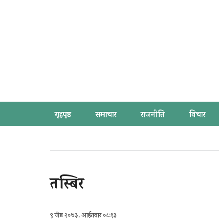
गृहपृष्ठ
समाचार
राजनीति
विचार
तस्बिर
९ जेष्ठ २०७३, आईतवार ०८:१३