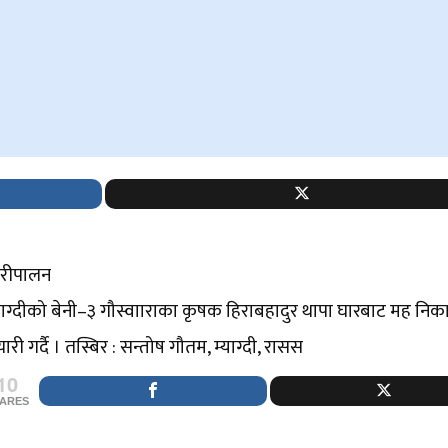
ौरीपालन
याग्दीको बेनी–३ गौस्वााराका कृषक हिराबहादुर थापा घारबाट मह निका
ारी गर्दै । तस्बिर : सन्तोष गौतम, म्याग्दी, रासस
10
ARES