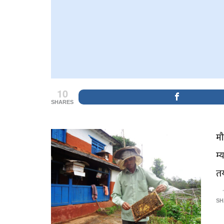
10
SHARES
म
म्
तय
SH