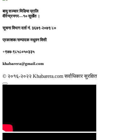
बायु सञ्चार मिडिया प्रालि
वीरेन्द्रनगर—१० सुर्खेत ।
सूचना विभाग दर्ता नं.
३६७९-२०७९/८०
प्रकाशक/सम्पादक
मधुवन विसी
+९७७-९८५८०५०३३५
khabarera@gmail.com
© २०१६-२०२२ Khabarera.com सर्वाधिकार सुरक्षित