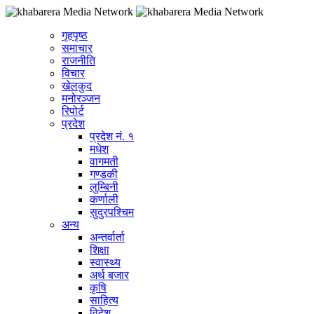
गृहपृष्ठ
समाचार
राजनीति
विचार
खेलकुद
मनोरञ्जन
रिपोर्ट
प्रदेश
प्रदेश नं. १
मधेश
वागमती
गण्डकी
लुम्बिनी
कर्णाली
सुदुरपश्चिम
अन्य
अन्तर्वार्ता
शिक्षा
स्वास्थ्य
अर्थ बजार
कृषि
साहित्य
विदेश