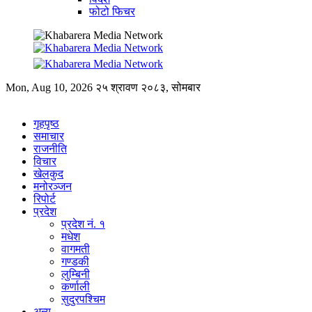
फोटो फिचर
Mon, Aug 10, 2026
२५ श्रावण २०८३, सोमबार
गृहपृष्ठ
समाचार
राजनीति
विचार
खेलकुद
मनोरञ्जन
रिपोर्ट
प्रदेश
प्रदेश नं. १
मधेश
वागमती
गण्डकी
लुम्बिनी
कर्णाली
सुदुरपश्चिम
अन्य