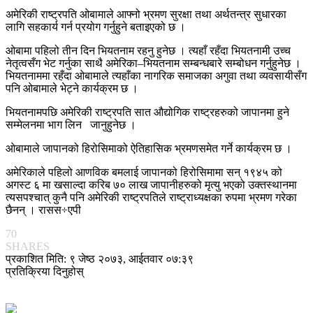
अमेरिकी राष्ट्रपति ओबामाले आफ्नो भ्रमण सुरक्षा तथा अर्थतन्त्र सुधारका
लागि सहकार्य गर्न प्रयोग गर्नुहुने बताइएको छ ।
ओबामा पहिलो तीन दिन भियतनाम रहनु हुनेछ । त्यहाँ रहँदा भियतनामी उच्च
नेतृत्वसँग भेट गर्नुका साथै अमेरिका–भियतनाम सम्बन्धबारे सम्बोधन गर्नुहुनेछ ।
भियतनाममा रहँदा ओबामाले त्यहाँका नागरिक समाजका अगुवा तथा व्यवसायीसँग
पनि ओबामाले भेट्ने कार्यक्रम छ ।
भियतनामपछि अमेरिकी राष्ट्रपति सात औद्योगिक राष्ट्रहरुको जापानमा हुने
सम्मेलनमा भाग लिन जानुहुनेछ ।
ओबामाले जापानको हिरोसिमाको ऐतिहासिक भ्रमणसमेत गर्ने कार्यक्रम छ ।
अमेरिकाले पहिलो आणविक बमलाई जापानको हिरोसिमामा सन् १९४५ को
अगस्ट ६ मा खसाल्दा करिब ७० लाख जापानीहरुको मृत्यु भएको उक्तस्थानमा
त्यसपश्चात् कुनै पनि अमेरिकी राष्ट्रपतिले राष्ट्राध्यक्षका रुपमा भ्रमण गरेका
छैनन् । रासस÷एपी
70
SHARES
प्रकाशित मिति: ९ जेष्ठ २०७३, आईतवार ०७:३९
प्रतिक्रिया दिनुहोस्