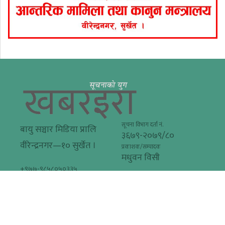
सूचना विभाग दर्ता नं.
बायु सञ्चार मिडिया प्रालि
३६७९-२०७९/८०
वीरेन्द्रनगर—१० सुर्खेत ।
प्रकाशक/सम्पादक
मधुवन विसी
+९७७-९८५८०५०३३५
khabarera@gmail.com
© २०१६-२०२२ Khabarera.com सर्वाधिकार सुरक्षित