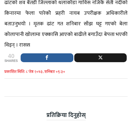
ढांटको शव बैतडी जिल्लाको थलाकाँडा गाविस नजिकै सेती नदीको
किनारमा फेला पारेकोे प्रहरी नायब उपरीक्षक अधिकारीले
बताउनुभयो । मृतक ढांट गत शनिबार साँझ घट्ट गएको बेला
कोलापानी खोलामा एक्कासि आएको बाढीले बगाउँदा बेपत्ता भएकी
थिइन् । रासस
40
SHARES
प्रकाशित मिति: ८ जेष्ठ २०७३, शनिबार ०९:३०
प्रतिक्रिया दिनुहोस्