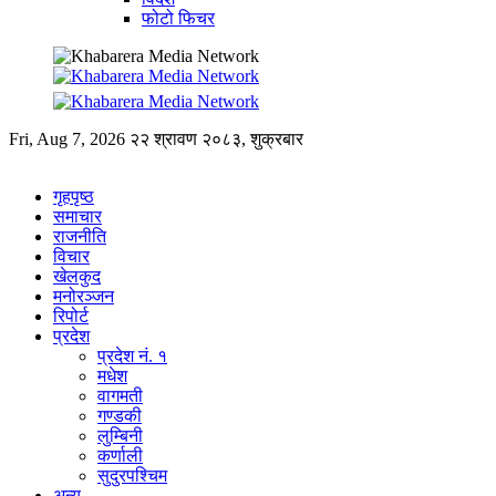
फोटो फिचर
Fri, Aug 7, 2026
२२ श्रावण २०८३, शुक्रबार
गृहपृष्ठ
समाचार
राजनीति
विचार
खेलकुद
मनोरञ्जन
रिपोर्ट
प्रदेश
प्रदेश नं. १
मधेश
वागमती
गण्डकी
लुम्बिनी
कर्णाली
सुदुरपश्चिम
अन्य