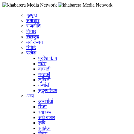
गृहपृष्ठ
समाचार
राजनीति
विचार
खेलकुद
मनोरञ्जन
रिपोर्ट
प्रदेश
प्रदेश नं. १
मधेश
वागमती
गण्डकी
लुम्बिनी
कर्णाली
सुदुरपश्चिम
अन्य
अन्तर्वार्ता
शिक्षा
स्वास्थ्य
अर्थ बजार
कृषि
साहित्य
विदेश