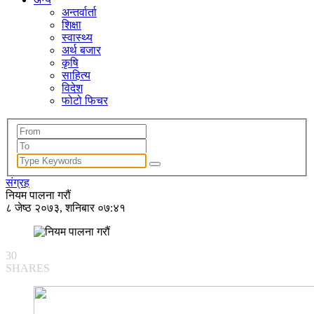
अन्तर्वार्ता
शिक्षा
स्वास्थ्य
अर्थ बजार
कृषि
साहित्य
विदेश
फोटो फिचर
संग्रह
नियम पालना गरौं
८ जेष्ठ २०७३, शनिबार ०७:४१
30
SHARES