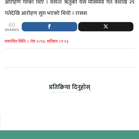
आरोहण गरेका थिए । वसन्त ऋतुको यस मौसममा गत वैशाख २९
गतेदेखि आरोहण सुरु भएको थियो । रासस
60
SHARES
प्रकाशित मिति: ८ जेष्ठ २०७३, शनिबार ०४:२३
प्रतिक्रिया दिनुहोस्