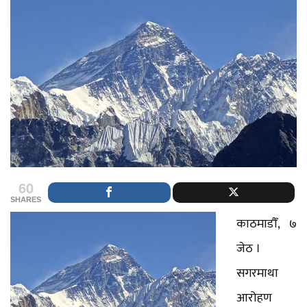
60
SHARES
काठमाडौँ, ७
जेठ ।
सगरमाथा
आरोहण