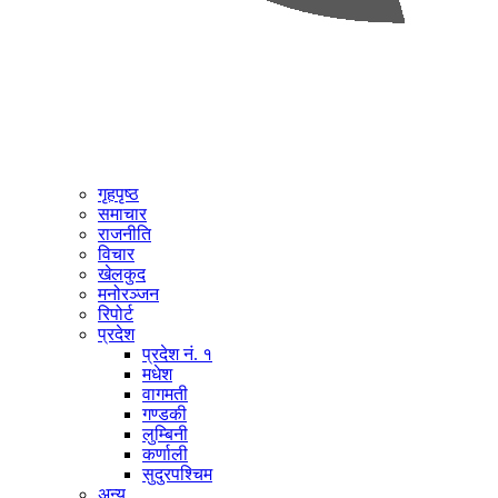
गृहपृष्ठ
समाचार
राजनीति
विचार
खेलकुद
मनोरञ्जन
रिपोर्ट
प्रदेश
प्रदेश नं. १
मधेश
वागमती
गण्डकी
लुम्बिनी
कर्णाली
सुदुरपश्चिम
अन्य