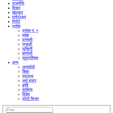
राजनीति
विचार
खेलकुद
मनोरञ्जन
रिपोर्ट
प्रदेश
प्रदेश नं. १
मधेश
वागमती
गण्डकी
लुम्बिनी
कर्णाली
सुदुरपश्चिम
अन्य
अन्तर्वार्ता
शिक्षा
स्वास्थ्य
अर्थ बजार
कृषि
साहित्य
विदेश
फोटो फिचर