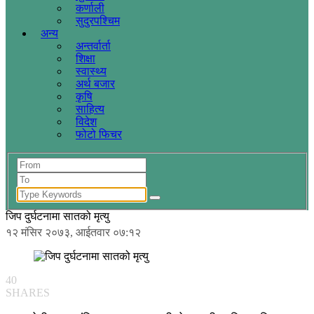
कर्णाली
सुदुरपश्चिम
अन्य
अन्तर्वार्ता
शिक्षा
स्वास्थ्य
अर्थ बजार
कृषि
साहित्य
विदेश
फोटो फिचर
जिप दुर्घटनामा सातको मृत्यु
१२ मंसिर २०७३, आईतवार ०७:१२
40
SHARES