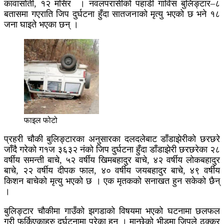
कावासोती, १२ मंसिर । नवलपरासीको पहाडी गाविस बुलिङ्टार–८
बतासमा गएराति जिप दुर्घटना हुँदा सातजनाको मृत्यु भएको छ भने १८
जना घाइते भएका छन् ।
फाइल फोटो
प्रहरी चौकी बुलिङ्टारका अनुसारका दलदलेबाट डाँडाझेरीको छरछरे
जाँदै गरेको ग१ज ३६३२ नंको जिप दुर्घटना हुँदा डाँडाझेरी छरछरेका २८
वर्षीय समन्ती बाचे, ५२ वर्षीय खिमबहादुर बाचे, ४२ वर्षीय लोकबहादुर
बाचे, २२ वर्षीय दीपक फाल, ४० वर्षीय जयबहादुर बाचे, ४९ वर्षीय
किशन बाचेको मृत्यु भएको छ । एक मृतकको सनाखत हुन सकेको छैन्
।
बुलिङ्टार चौकीमा गाउँको झगडाको विषयमा भएको घटनामा छलफल
गरी फर्किएकाहरु दुर्घटनामा परेका हुन् । मान्छेको भीडमा जिपले ठक्कर