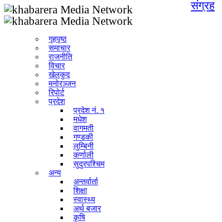
संग्रह
गृहपृष्ठ
समाचार
राजनीति
विचार
खेलकुद
मनोरञ्जन
रिपोर्ट
प्रदेश
प्रदेश नं. १
मधेश
वागमती
गण्डकी
लुम्बिनी
कर्णाली
सुदुरपश्चिम
अन्य
अन्तर्वार्ता
शिक्षा
स्वास्थ्य
अर्थ बजार
कृषि