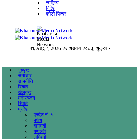
साहित्य
विदेश
फोटो फिचर
Fri, Aug 7, 2026
२२ श्रावण २०८३, शुक्रबार
गृहपृष्ठ
समाचार
राजनीति
विचार
खेलकुद
मनोरञ्जन
रिपोर्ट
प्रदेश
प्रदेश नं. १
मधेश
वागमती
गण्डकी
लुम्बिनी