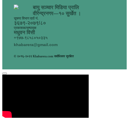
बायु सञ्चार मिडिया प्रालि
वीरेन्द्रनगर—१० सुर्खेत ।
सूचना विभाग दर्ता नं.
३६७९-२०७९/८०
प्रकाशक/सम्पादक
मधुवन विसी
+९७७-९८५८०५०३३५
khabarera@gmail.com
© २०१६-२०२२ Khabarera.com सर्वाधिकार सुरक्षित